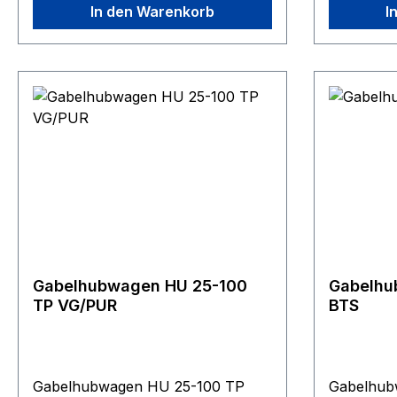
In den Warenkorb
I
Gabeln in robuster
Gabeln in
Stahlkonstruktion, verstellbare
Stahlkonst
Schubstangen, besonders
Schubsta
gehärtete Achsen und die
gehärtete
hochwertige Pulverbeschichtung
hochwerti
sorgen fu?r eine lange
sorgen fu
Lebensdauer des Gerätes.
Lebensdau
Gabellängen von 1.300 bis 3.000
Gabelläng
mm fu?r den Transport von langen
mm fu?r d
Gu?tern aller Art.
Gu?tern al
Gabelhubwagen HU 25-100
Gabelhu
TP VG/PUR
BTS
Gabelhubwagen HU 25-100 TP
Gabelhub