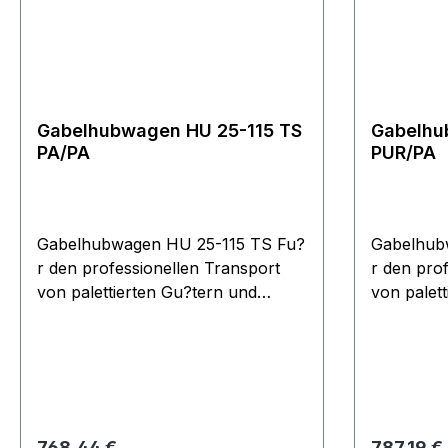
fu?r den Transport besonders
besonders
kurzer Lasten.
und Sonde
Gabelhubwagen HU 25-115 TS
Gabelhu
PA/PA
PUR/PA
Gabelhubwagen HU 25-115 TS Fu?
Gabelhub
r den professionellen Transport
r den pro
von palettierten Gu?tern und
von palet
Gitterboxen unter anspruchsvollen
Gitterbox
Bedingungen. Ergonomische
Bedingun
Sicherheitsdeichsel mit
Sicherheit
Einhandbedienung der Funktionen
Einhandbe
Heben, Fahren und Senken.
Heben, F
Wartungsarme Hydraulikpumpe
Wartungs
Regulärer Preis:
Regulärer
768,44 €
787,19 €