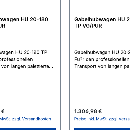
rpaletten.
Gerätes. Leichtes Handli
bei beengten Platzverhäl
durch einen Lenkeinschla
bwagen HU 20-180
Gabelhubwagen HU 
105 Grad.
UR
TP VG/PUR
wagen HU 20-180 TP
Gabelhubwagen HU 20-
professionellen
Fu?r den professionellen
 von langen palettierten
Transport von langen pal
nd Gitterboxen unter
Gu?tern und Gitterboxen
vollen Bedingungen.
anspruchsvollen Beding
che Sicherheitsdeichsel
Ergonomische Sicherheit
ndbedienung der
mit Einhandbedienung de
n Heben, Fahren und
Funktionen Heben, Fahr
Wartungsarme
Senken. Wartungsarme
 Preis:
Regulärer Preis:
 €
1.306,98 €
ungshydraulikpumpe mit
Hochleistungshydraulikp
. MwSt. zzgl. Versandkosten
Preise inkl. MwSt. zzgl. Ver
romten Kolben und
hartverchromten Kolben
icherung. Rahmen und
Überlastsicherung. Rah