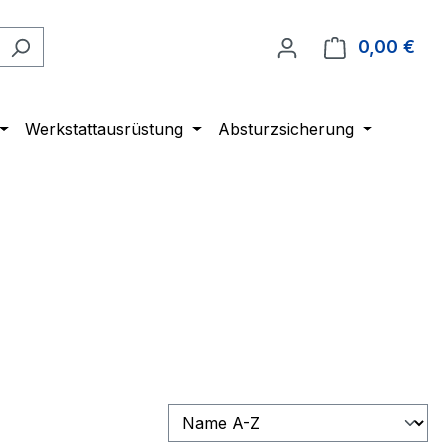
0,00 €
Ware
Werkstattausrüstung
Absturzsicherung