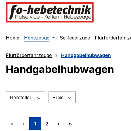
springen
Zur Hauptnavigation springen
Home
Hebezeuge
Seilfederzüge
Flurförderfahrz
Flurförderfahrzeuge
Handgabelhubwagen
Handgabelhubwagen
Hersteller
Preis
Seite
Seite
1
2