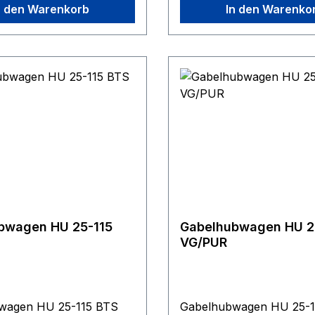
n den Warenkorb
In den Warenko
 robuster
Gabeln in robuster
ruktion, verstellbare
Stahlkonstruktion, verste
ngen, besonders
Schubstangen, besonder
 Achsen und die
gehärtete Achsen und di
ge Pulverbeschichtung
hochwertige Pulverbesc
?r eine lange
sorgen fu?r eine lange
er des Gerätes.
Lebensdauer des Gerätes
en von 1.300 bis 3.000
Gabellängen von 1.300 bi
en Transport von langen
mm fu?r den Transport 
ler Art.
Gu?tern aller Art.
bwagen HU 25-115
Gabelhubwagen HU 2
VG/PUR
wagen HU 25-115 BTS
Gabelhubwagen HU 25-1