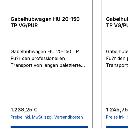
und Sonde
Gabelhubwagen HU 20-150
Gabelhu
TP VG/PUR
TP VG/P
Gabelhubwagen HU 20-150 TP
Gabelhub
Fu?r den professionellen
Fu?r den 
Transport von langen palettierten
Transport
Gu?tern und Gitterboxen unter
Gu?tern u
anspruchsvollen Bedingungen.
anspruchs
Ergonomische Sicherheitsdeichsel
Ergonomis
mit Einhandbedienung der
mit Einha
Funktionen Heben, Fahren und
Funktione
Senken. Wartungsarme
Senken. 
Regulärer Preis:
Regulärer
1.238,25 €
1.245,75
Hochleistungshydraulikpumpe mit
Hochleist
Preise inkl. MwSt. zzgl. Versandkosten
Preise inkl
hartverchromten Kolben und
hartverch
Überlastsicherung. Rahmen und
Überlasts