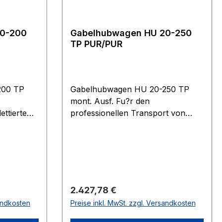
ng, auch
tnissen,
g von je
20-200
Gabelhubwagen HU 20-250
TP PUR/PUR
200 TP
Gabelhubwagen HU 20-250 TP
mont. Ausf. Fu?r den
ettierten
professionellen Transport von
 unter
langen palettierten Gu?tern und
ungen.
Gitterboxen unter anspruchsvollen
sdeichsel
Bedingungen. Ergonomische
r
Sicherheitsdeichsel mit
en und
Einhandbedienung der Funktionen
Heben, Fahren und Senken.
Regulärer Preis:
2.427,78 €
umpe mit
Wartungsarme
sandkosten
Preise inkl. MwSt. zzgl. Versandkosten
 und
Hochleistungshydraulikpumpe mit
men und
hartverchromten Kolben und