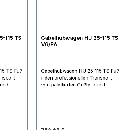
hochwertige Pulverbeschichtung
sorgen fu?r eine lange
Lebensdauer des Gerätes.
5-115 TS
Gabelhubwagen HU 25-115 TS
VG/PA
15 TS Fu?
Gabelhubwagen HU 25-115 TS Fu?
ansport
r den professionellen Transport
 und
von palettierten Gu?tern und
uchsvollen
Gitterboxen unter anspruchsvollen
che
Bedingungen. Ergonomische
Sicherheitsdeichsel mit
unktionen
Einhandbedienung der Funktionen
en.
Heben, Fahren und Senken.
kpumpe
Wartungsarme Hydraulikpumpe
Regulärer Preis:
784,69 €