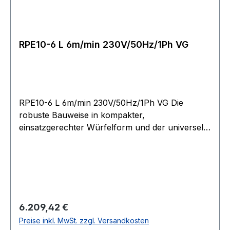
mindestens 2?-?3 Wicklungen auf der Trommel
verbleiben müssen!
RPE10-6 L 6m/min 230V/50Hz/1Ph VG
RPE10-6 L 6m/min 230V/50Hz/1Ph VG Die
robuste Bauweise in kompakter,
einsatzgerechter Würfelform und der universelle
Seilabgang ermöglichen Einsätze in nahezu jeder
Lage. Betriebsspannung 400?V, 3 Phasen, 50?
Hz, 40?% ED. Einstellbare Rutschkupplung zum
Schutz der Winde vor Überlastung. Bei Modell
RPE 10-6 serienmäßig. Stirnradgetriebe mit
Schrägverzahnung der 1. Stufe, sorgt für hohe
Regulärer Preis:
6.209,42 €
Laufruhe. Durch Fettschmierung in allen
Preise inkl. MwSt. zzgl. Versandkosten
Baulagen einsetzbar. Federdruck-