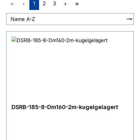
Seite
Seite
Seite
1
2
3
DSRB-185-8-Dm160-2m-kugelgelagert