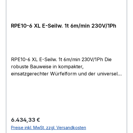
mindestens 2?-?3 Wicklungen auf der Trommel
verbleiben müssen!
RPE10-6 XL E-Seilw. 1t 6m/min 230V/1Ph
RPE10-6 XL E-Seilw. 1t 6m/min 230V/1Ph Die
robuste Bauweise in kompakter,
einsatzgerechter Würfelform und der universelle
Seilabgang ermöglichen Einsätze in nahezu jeder
Lage. Betriebsspannung 400?V, 3 Phasen, 50?
Hz, 40?% ED. Einstellbare Rutschkupplung zum
Schutz der Winde vor Überlastung. Bei Modell
RPE 10-6 serienmäßig. Stirnradgetriebe mit
Schrägverzahnung der 1. Stufe, sorgt für hohe
Regulärer Preis:
6.434,33 €
Laufruhe. Durch Fettschmierung in allen
Preise inkl. MwSt. zzgl. Versandkosten
Baulagen einsetzbar. Federdruck-