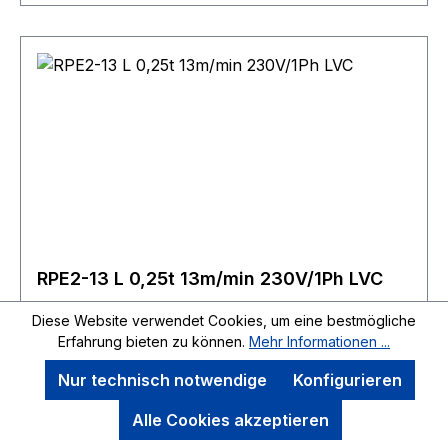
Seiltrommel im Standardfall in glatter
Ausführung. In die Trommel integrierte
überwickelbare Seilbefestigung zur mehrlagigen
Bewickelung ohne Beschädigung des Seils. Die
Geräte sind in der Standardausführung direkt
gesteuert (inkl. Steuerschalter mit 2 m
Steuerkabel). Bitte berücksichtigen Sie bei der
Festlegung der erforderlichen Seillänge, dass
mindestens 2?-?3 Wicklungen auf der Trommel
verbleiben müssen!
RPE2-13 L 0,25t 13m/min 230V/1Ph LVC
Diese Website verwendet Cookies, um eine bestmögliche
Erfahrung bieten zu können.
Mehr Informationen ...
Nur technisch notwendige
Konfigurieren
RPE2-13 L 0,25t 13m/min 230V/1Ph LVC Die
robuste Bauweise in kompakter,
Alle Cookies akzeptieren
einsatzgerechter Würfelform und der universelle