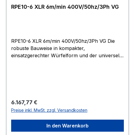
RPE10-6 XLR 6m/min 400V/50hz/3Ph VG
RPE10-6 XLR 6m/min 400V/50hz/3Ph VG Die
robuste Bauweise in kompakter,
einsatzgerechter Würfelform und der universelle
Seilabgang ermöglichen Einsätze in nahezu jeder
Lage. Betriebsspannung 400?V, 3 Phasen, 50?
Hz, 40?% ED. Einstellbare Rutschkupplung zum
Schutz der Winde vor Überlastung. Bei Modell
RPE 10-6 serienmäßig. Stirnradgetriebe mit
Schrägverzahnung der 1. Stufe, sorgt für hohe
Regulärer Preis:
6.167,77 €
Laufruhe. Durch Fettschmierung in allen
Preise inkl. MwSt. zzgl. Versandkosten
Baulagen einsetzbar. Federdruck-
Scheibenbremse im Motor integriert, für den
In den Warenkorb
sicheren Halt der Last auch bei Stromausfall.