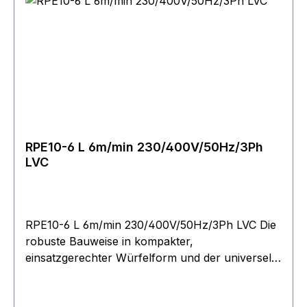
RPE10-6 L 6m/min 230/400V/50Hz/3Ph
LVC
RPE10-6 L 6m/min 230/400V/50Hz/3Ph LVC Die
robuste Bauweise in kompakter,
einsatzgerechter Würfelform und der universelle
Seilabgang ermöglichen Einsätze in nahezu jeder
Lage. Betriebsspannung 400?V, 3 Phasen, 50?