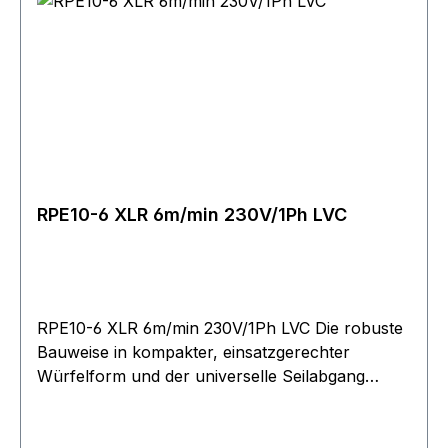
Bewickelung ohne Beschädigung des Seils. Die
Geräte sind in der Standardausführung direkt
gesteuert (inkl. Steuerschalter mit 2 m
Steuerkabel). Bitte berücksichtigen Sie bei der
Festlegung der erforderlichen Seillänge, dass
mindestens 2?-?3 Wicklungen auf der Trommel
verbleiben müssen!
RPE10-6 XLR 6m/min 230V/1Ph LVC
RPE10-6 XLR 6m/min 230V/1Ph LVC Die robuste
Bauweise in kompakter, einsatzgerechter
Würfelform und der universelle Seilabgang
ermöglichen Einsätze in nahezu jeder Lage.
Betriebsspannung 400?V, 3 Phasen, 50?Hz, 40?