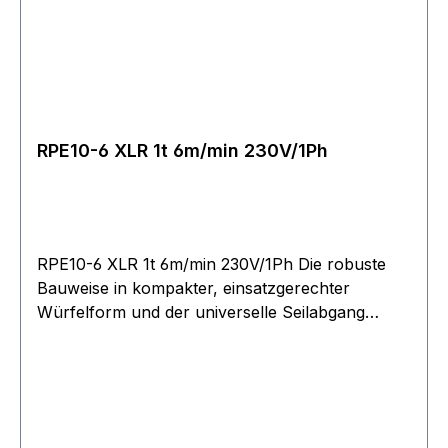
Steuerkabel). Bitte berücksichtigen Sie bei der
Festlegung der erforderlichen Seillänge, dass
mindestens 2?-?3 Wicklungen auf der Trommel
verbleiben müssen!
RPE10-6 XLR 1t 6m/min 230V/1Ph
RPE10-6 XLR 1t 6m/min 230V/1Ph Die robuste
Bauweise in kompakter, einsatzgerechter
Würfelform und der universelle Seilabgang
ermöglichen Einsätze in nahezu jeder Lage.
Betriebsspannung 400?V, 3 Phasen, 50?Hz, 40?
% ED. Einstellbare Rutschkupplung zum Schutz
der Winde vor Überlastung. Bei Modell RPE 10-6
serienmäßig. Stirnradgetriebe mit