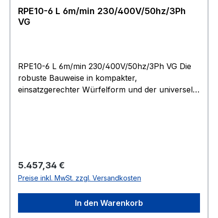
RPE10-6 L 6m/min 230/400V/50hz/3Ph
VG
RPE10-6 L 6m/min 230/400V/50hz/3Ph VG Die
robuste Bauweise in kompakter,
einsatzgerechter Würfelform und der universelle
Seilabgang ermöglichen Einsätze in nahezu jeder
Lage. Betriebsspannung 400?V, 3 Phasen, 50?
Hz, 40?% ED. Einstellbare Rutschkupplung zum
Schutz der Winde vor Überlastung. Bei Modell
RPE 10-6 serienmäßig. Stirnradgetriebe mit
Schrägverzahnung der 1. Stufe, sorgt für hohe
Regulärer Preis:
5.457,34 €
Laufruhe. Durch Fettschmierung in allen
Preise inkl. MwSt. zzgl. Versandkosten
Baulagen einsetzbar. Federdruck-
Scheibenbremse im Motor integriert, für den
In den Warenkorb
sicheren Halt der Last auch bei Stromausfall.