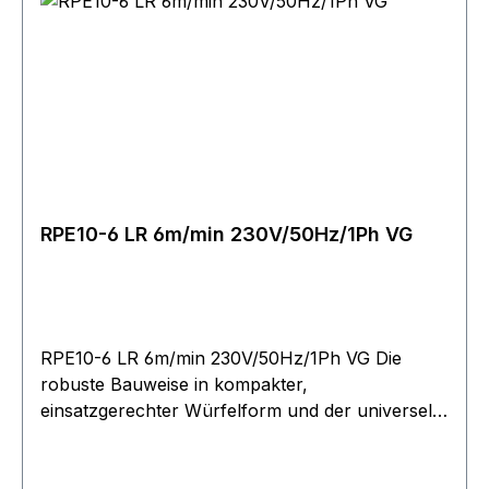
Bewickelung ohne Beschädigung des Seils. Die
Geräte sind in der Standardausführung direkt
gesteuert (inkl. Steuerschalter mit 2 m
Steuerkabel). Bitte berücksichtigen Sie bei der
Festlegung der erforderlichen Seillänge, dass
mindestens 2?-?3 Wicklungen auf der Trommel
verbleiben müssen!
RPE10-6 LR 6m/min 230V/50Hz/1Ph VG
RPE10-6 LR 6m/min 230V/50Hz/1Ph VG Die
robuste Bauweise in kompakter,
einsatzgerechter Würfelform und der universelle
Seilabgang ermöglichen Einsätze in nahezu jeder
Lage. Betriebsspannung 400?V, 3 Phasen, 50?