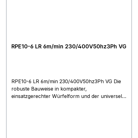
Steuerkabel). Bitte berücksichtigen Sie bei der
Festlegung der erforderlichen Seillänge, dass
mindestens 2?-?3 Wicklungen auf der Trommel
verbleiben müssen!
RPE10-6 LR 6m/min 230/400V50hz3Ph VG
RPE10-6 LR 6m/min 230/400V50hz3Ph VG Die
robuste Bauweise in kompakter,
einsatzgerechter Würfelform und der universelle
Seilabgang ermöglichen Einsätze in nahezu jeder
Lage. Betriebsspannung 400?V, 3 Phasen, 50?
Hz, 40?% ED. Einstellbare Rutschkupplung zum
Schutz der Winde vor Überlastung. Bei Modell
RPE 10-6 serienmäßig. Stirnradgetriebe mit