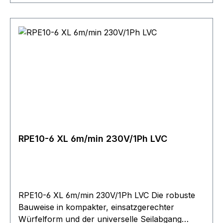
Seiltrommel im Standardfall in glatter
Ausführung. In die Trommel integrierte
überwickelbare Seilbefestigung zur mehrlagigen
Bewickelung ohne Beschädigung des Seils. Die
Geräte sind in der Standardausführung direkt
gesteuert (inkl. Steuerschalter mit 2 m
Steuerkabel). Bitte berücksichtigen Sie bei der
Festlegung der erforderlichen Seillänge, dass
mindestens 2?-?3 Wicklungen auf der Trommel
verbleiben müssen!
RPE10-6 XL 6m/min 230V/1Ph LVC
RPE10-6 XL 6m/min 230V/1Ph LVC Die robuste
Bauweise in kompakter, einsatzgerechter
Würfelform und der universelle Seilabgang