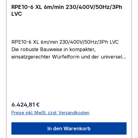
RPE10-6 XL 6m/min 230/400V/50Hz/3Ph
LVC
RPE10-6 XL 6m/min 230/400V/50Hz/3Ph LVC
Die robuste Bauweise in kompakter,
einsatzgerechter Würfelform und der universelle
Seilabgang ermöglichen Einsätze in nahezu jeder
Lage. Betriebsspannung 400?V, 3 Phasen, 50?
Hz, 40?% ED. Einstellbare Rutschkupplung zum
Schutz der Winde vor Überlastung. Bei Modell
RPE 10-6 serienmäßig. Stirnradgetriebe mit
Schrägverzahnung der 1. Stufe, sorgt für hohe
Regulärer Preis:
6.424,81 €
Laufruhe. Durch Fettschmierung in allen
Preise inkl. MwSt. zzgl. Versandkosten
Baulagen einsetzbar. Federdruck-
Scheibenbremse im Motor integriert, für den
In den Warenkorb
sicheren Halt der Last auch bei Stromausfall.