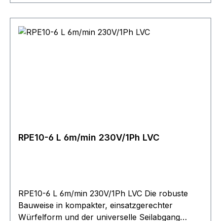
Seiltrommel im Standardfall in glatter
Ausführung. In die Trommel integrierte
überwickelbare Seilbefestigung zur mehrlagigen
Bewickelung ohne Beschädigung des Seils. Die
Geräte sind in der Standardausführung direkt
gesteuert (inkl. Steuerschalter mit 2 m
Steuerkabel). Bitte berücksichtigen Sie bei der
Festlegung der erforderlichen Seillänge, dass
mindestens 2?-?3 Wicklungen auf der Trommel
verbleiben müssen!
RPE10-6 L 6m/min 230V/1Ph LVC
RPE10-6 L 6m/min 230V/1Ph LVC Die robuste
Bauweise in kompakter, einsatzgerechter
Würfelform und der universelle Seilabgang