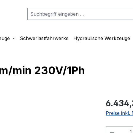
euge
Schwerlastfahrwerke
Hydraulische Werkzeuge
 6m/min 230V/1Ph
6.434,
Preise inkl
Produkt