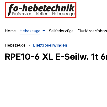
springen
Zur Hauptnavigation springen
Home
Hebezeuge
Seilfederzüge
Flurförderfahrz
Hebezeuge
Elektroseilwinden
RPE10-6 XL E-Seilw. 1t
Bildergalerie überspringen