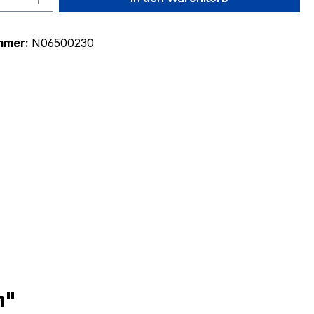
mmer:
N06500230
h"