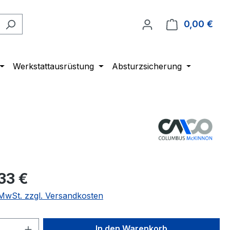
0,00 €
Ware
Werkstattausrüstung
Absturzsicherung
33 €
. MwSt. zzgl. Versandkosten
 Anzahl: Gib den gewünschten Wert ein 
In den Warenkorb