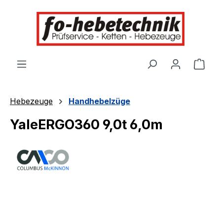
alt springen
Ware
Hebezeuge
Handhebelzüge
YaleERGO360 9,0t 6,0m
Bildergalerie überspringen