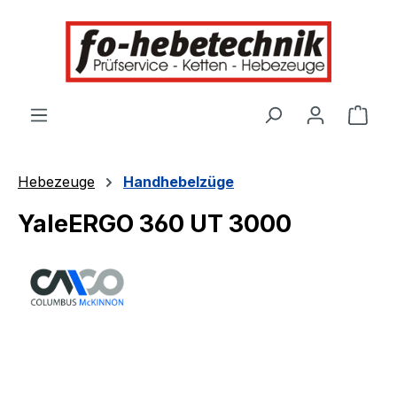
alt springen
Ware
Hebezeuge
Handhebelzüge
YaleERGO 360 UT 3000
Bildergalerie überspringen