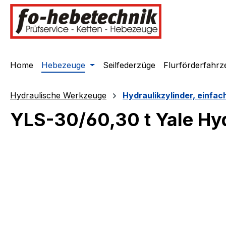
springen
Zur Hauptnavigation springen
Home
Hebezeuge
Seilfederzüge
Flurförderfahrz
Hydraulische Werkzeuge
Hydraulikzylinder, einfa
YLS-30/60,30 t Yale Hy
Bildergalerie überspringen