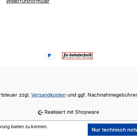
Widerrufsformular
rtsteuer zzgl.
Versandkosten
und ggf. Nachnahmegebühren,
Realisiert mit Shopware
rung bieten zu können.
Nur technisch no