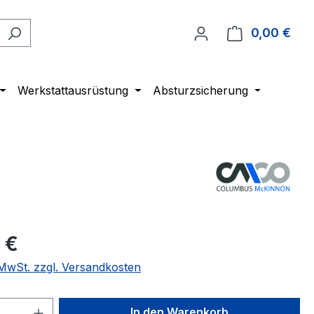
0,00 €
Ware
Werkstattausrüstung
Absturzsicherung
 €
. MwSt. zzgl. Versandkosten
 Anzahl: Gib den gewünschten Wert ein 
In den Warenkorb