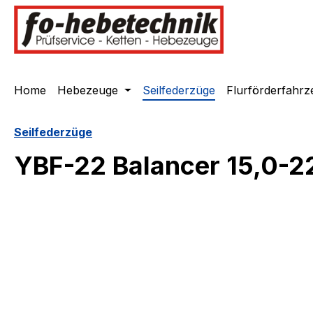
springen
Zur Hauptnavigation springen
Home
Hebezeuge
Seilfederzüge
Flurförderfahrz
Seilfederzüge
YBF-22 Balancer 15,0-2
Bildergalerie überspringen