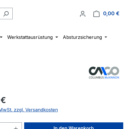
0,00 €
Ware
Werkstattausrüstung
Absturzsicherung
 €
. MwSt. zzgl. Versandkosten
 Anzahl: Gib den gewünschten Wert ein 
In den Warenkorb