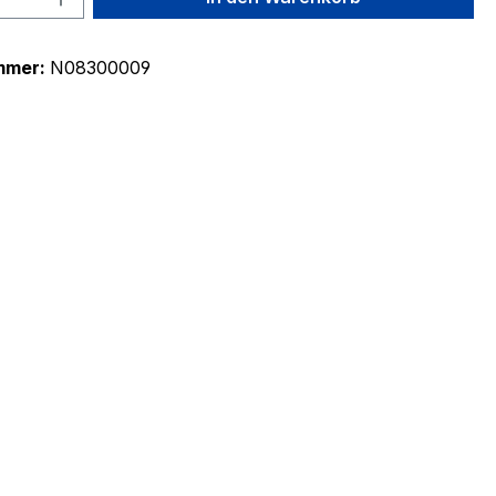
mmer:
N08300009