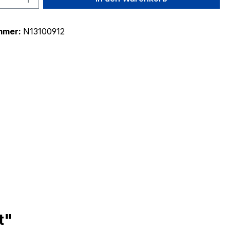
mmer:
N13100912
t"