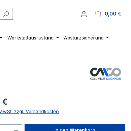
0,00 €
Ware
Werkstattausrüstung
Absturzsicherung
 €
. MwSt. zzgl. Versandkosten
 Anzahl: Gib den gewünschten Wert ein 
In den Warenkorb