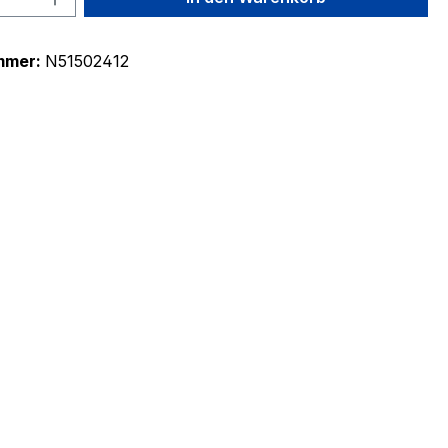
mmer:
N51502412