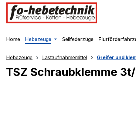
springen
Zur Hauptnavigation springen
Home
Hebezeuge
Seilfederzüge
Flurförderfahrz
Hebezeuge
Lastaufnahmemittel
Greifer und kl
TSZ Schraubklemme 3
Bildergalerie überspringen