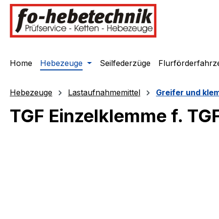
springen
Zur Hauptnavigation springen
Home
Hebezeuge
Seilfederzüge
Flurförderfahrz
Hebezeuge
Lastaufnahmemittel
Greifer und kl
TGF Einzelklemme f. TG
Bildergalerie überspringen