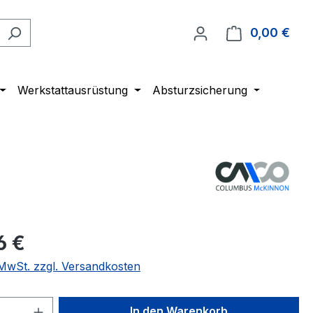
0,00 €
Ware
Werkstattausrüstung
Absturzsicherung
6 €
. MwSt. zzgl. Versandkosten
 Anzahl: Gib den gewünschten Wert ein 
In den Warenkorb