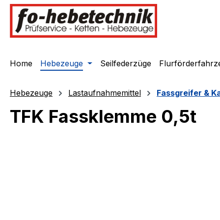
springen
Zur Hauptnavigation springen
Home
Hebezeuge
Seilfederzüge
Flurförderfahrz
Hebezeuge
Lastaufnahmemittel
Fassgreifer & K
TFK Fassklemme 0,5t
Bildergalerie überspringen