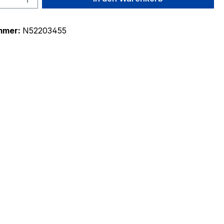
mmer:
N52203455