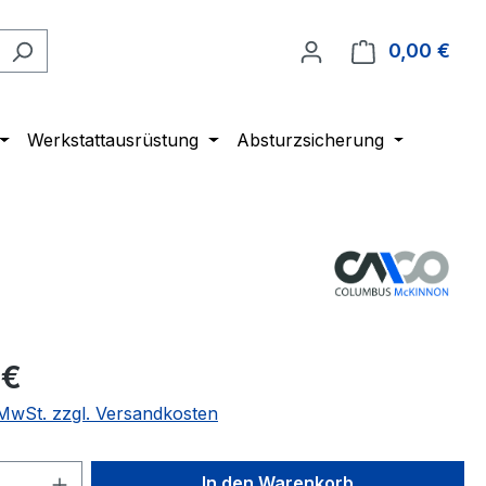
0,00 €
Ware
Werkstattausrüstung
Absturzsicherung
 €
. MwSt. zzgl. Versandkosten
 Anzahl: Gib den gewünschten Wert ein 
In den Warenkorb