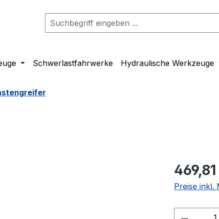
euge
Schwerlastfahrwerke
Hydraulische Werkzeuge
astengreifer
469,81
Preise inkl
Produkt