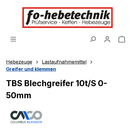
alt springen
Ware
Hebezeuge
Lastaufnahmemittel
Greifer und klemmen
TBS Blechgreifer 10t/S 0-
50mm