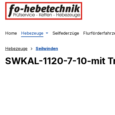
springen
Zur Hauptnavigation springen
Home
Hebezeuge
Seilfederzüge
Flurförderfahrz
Hebezeuge
Seilwinden
SWKAL-1120-7-10-mit Tr
Bildergalerie überspringen