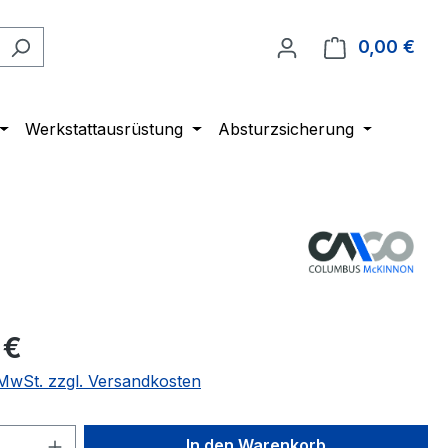
0,00 €
Ware
Werkstattausrüstung
Absturzsicherung
 €
. MwSt. zzgl. Versandkosten
 Anzahl: Gib den gewünschten Wert ein 
In den Warenkorb