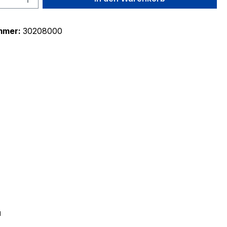
mmer:
30208000
"