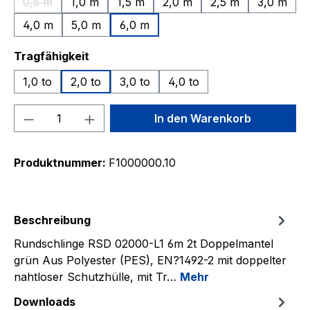
0,5 m
1,0 m
1,5 m
2,0 m
2,5 m
3,0 m
(Diese Option ist zurzeit nicht verfügbar.)
4,0 m
5,0 m
6,0 m
auswählen
Tragfähigkeit
1,0 to
2,0 to
3,0 to
4,0 to
Produkt Anzahl: Gib den gewünschten We
In den Warenkorb
Produktnummer:
F1000000.10
Beschreibung
Rundschlinge RSD 02000-L1 6m 2t Doppelmantel
grün Aus Polyester (PES), EN?1492-2 mit doppelter
nahtloser Schutzhülle, mit Tr…
Mehr
Downloads