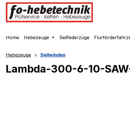
springen
Zur Hauptnavigation springen
Home
Hebezeuge
Seilfederzüge
Flurförderfahrz
Hebezeuge
Seilwinden
Lambda-300-6-10-SAW-2
Bildergalerie überspringen