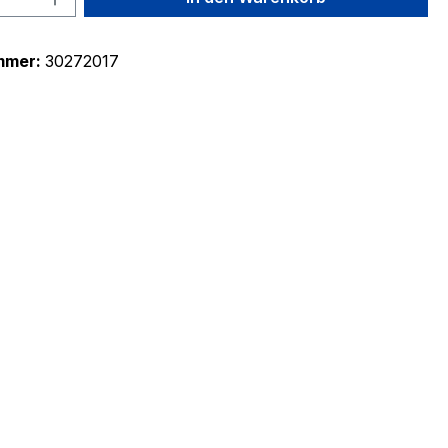
mmer:
30272017