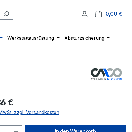
0,00 €
Ware
Werkstattausrüstung
Absturzsicherung
36 €
. MwSt. zzgl. Versandkosten
 Anzahl: Gib den gewünschten Wert ein 
In den Warenkorb