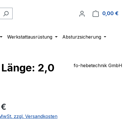
0,00 €
Ware
Werkstattausrüstung
Absturzsicherung
 Länge: 2,0
fo-hebetechnik GmbH
 €
. MwSt. zzgl. Versandkosten