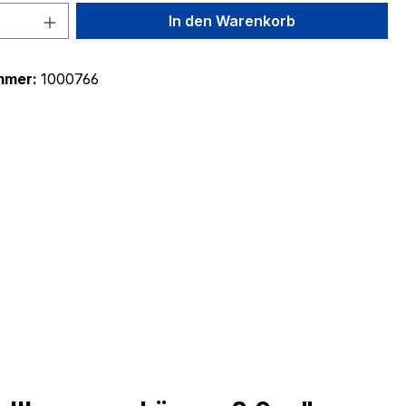
 Anzahl: Gib den gewünschten Wert ein 
In den Warenkorb
mmer:
1000766