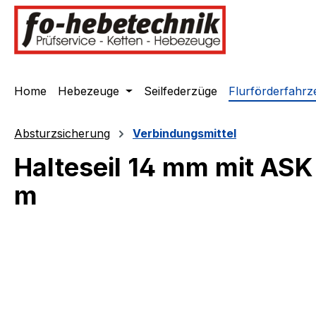
springen
Zur Hauptnavigation springen
Home
Hebezeuge
Seilfederzüge
Flurförderfahrz
Absturzsicherung
Verbindungsmittel
Halteseil 14 mm mit ASK 
m
Bildergalerie überspringen