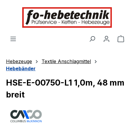
alt springen
Ware
Hebezeuge
Textile Anschlagmittel
Hebebänder
HSE-E-00750-L1 1,0m, 48 mm
breit