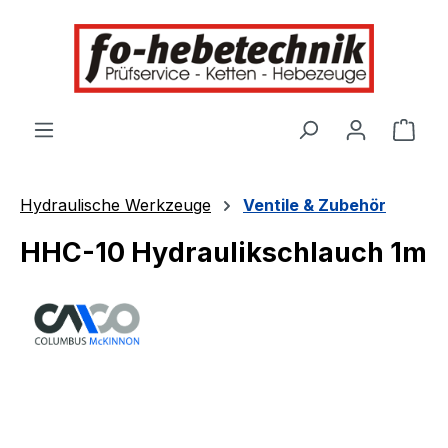
alt springen
Ware
Hydraulische Werkzeuge
Ventile & Zubehör
HHC-10 Hydraulikschlauch 1m
Bildergalerie überspringen