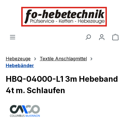
alt springen
Ware
Hebezeuge
Textile Anschlagmittel
Hebebänder
HBQ-04000-L1 3m Hebeband
4t m. Schlaufen