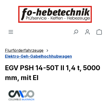
alt springen
Ware
Flurförderfahrzeuge
Elektro-Geh-Gabelhochhubwagen
EGV PSH 14-50T II 1,4 t, 5000
mm, mit El