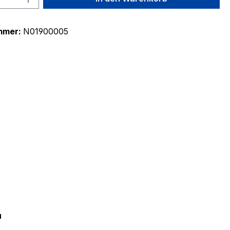
mmer:
N01900005
"