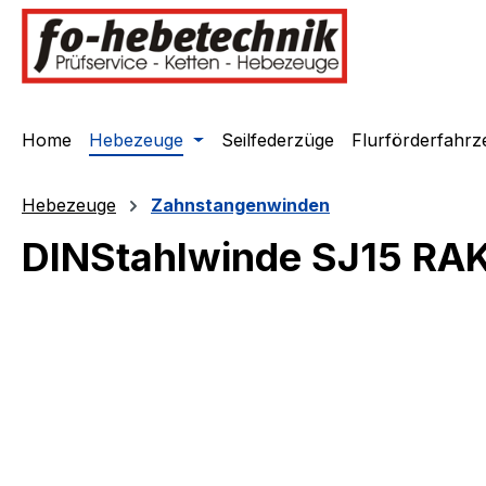
springen
Zur Hauptnavigation springen
Home
Hebezeuge
Seilfederzüge
Flurförderfahrz
Hebezeuge
Zahnstangenwinden
DINStahlwinde SJ15 RAK
Bildergalerie überspringen