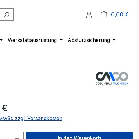
0,00 €
Ware
Werkstattausrüstung
Absturzsicherung
 €
. MwSt. zzgl. Versandkosten
 Anzahl: Gib den gewünschten Wert ein 
In den Warenkorb