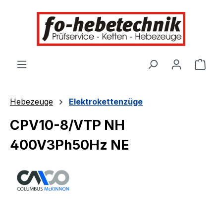
alt springen
Ware
Hebezeuge
Elektrokettenzüge
CPV10-8/VTP NH
400V3Ph50Hz NE