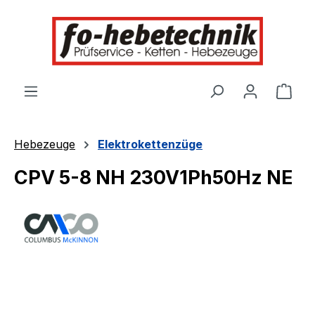
alt springen
Ware
Hebezeuge
Elektrokettenzüge
CPV 5-8 NH 230V1Ph50Hz NE
Bildergalerie überspringen