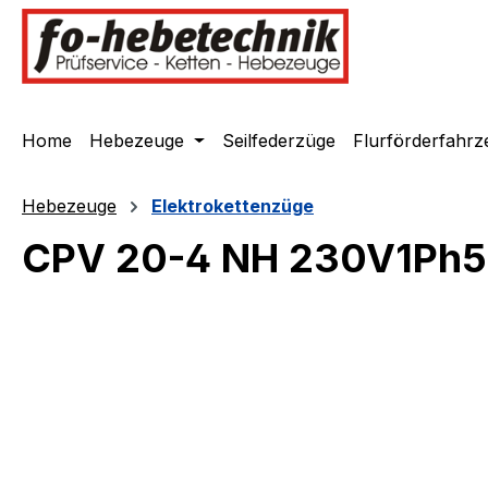
springen
Zur Hauptnavigation springen
Home
Hebezeuge
Seilfederzüge
Flurförderfahrz
Hebezeuge
Elektrokettenzüge
CPV 20-4 NH 230V1Ph5
Bildergalerie überspringen