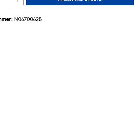
mmer:
N06700628