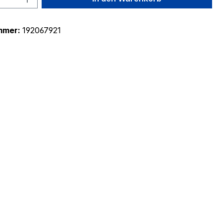
mmer:
192067921