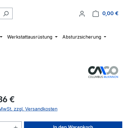
0,00 €
Ware
Werkstattausrüstung
Absturzsicherung
86 €
. MwSt. zzgl. Versandkosten
 Anzahl: Gib den gewünschten Wert ein 
In den Warenkorb