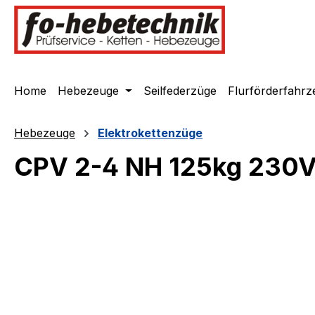
springen
Zur Hauptnavigation springen
Home
Hebezeuge
Seilfederzüge
Flurförderfahrz
Hebezeuge
Elektrokettenzüge
CPV 2-4 NH 125kg 230
Bildergalerie überspringen