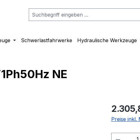
euge
Schwerlastfahrwerke
Hydraulische Werkzeuge
V1Ph50Hz NE
2.305,
Preise inkl
Produkt